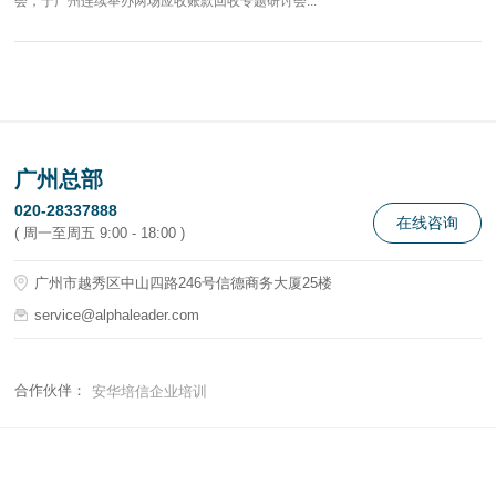
会，于广州连续举办两场应收账款回收专题研讨会...
广州总部
020-28337888
在线咨询
( 周一至周五 9:00 - 18:00 )
广州市越秀区中山四路246号信德商务大厦25楼
service@alphaleader.com
合作伙伴：
安华培信企业培训
© 2021-2026 安华理达风险资产管理 版权所有 备案号：
粤ICP备
2022019300号-1
技术支持：
广州网站开发公司
[睿思设计]