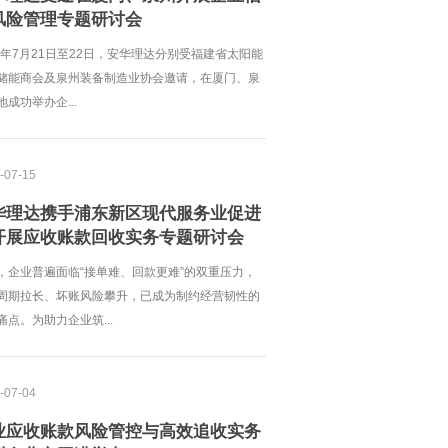
风险管理专题研讨会
26年7月21日至22日，安华理达分别受福建省太阳能
储能商会及泉州装备制造业协会邀请，在厦门、泉
地成功举办企...
-07-15
华理达携手浦东新区现代服务业促进
开展应收账款回收实务专题研讨会
，企业普遍面临“接单难、回款更难”的双重压力，
周期拉长、坏账风险攀升，已成为制约经营韧性的
痛点。为助力企业筑...
-07-04
业应收账款风险管控与高效追收实务