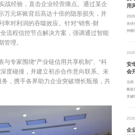
年实战经验，直击企业经营痛点。通过某企
用
揭示万元坏账背后高达十倍的隐形损失，并
20
利率对利润的吞噬效应。针对“销售-财
光伏
州两
出全流程信控节点解决方案，强调通过智能
期管理。
2026
与专家围绕“产业链信用共享机制”、“科
安
开深度碰撞，并建立初步合作意向联系。未
会
融服务，携手各界助力企业突破增长瓶颈，共
当前
账款
关键
2026
企