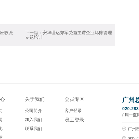
应收账
下一篇：
安华理达郑军受邀主讲企业坏账管理
专题培训
心
关于我们
会员专区
广州
020-28
动
公司简介
客户登录
( 周一至周五
闻
加入我们
员工登录
化
联系我们
广州市
章
servi