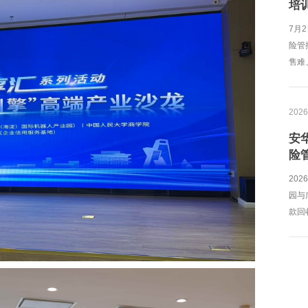
培
7月
险管
售难、
2026
安
险
20
园与
款回