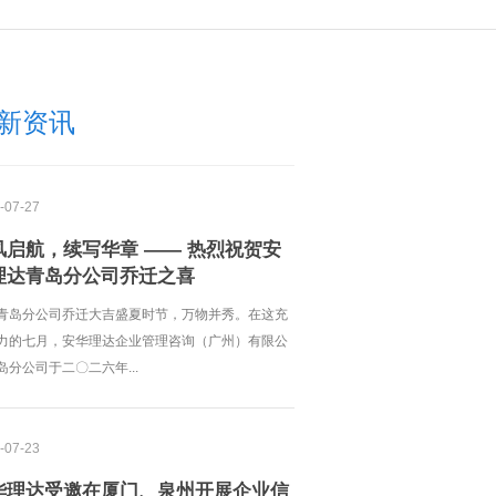
新资讯
-07-27
风启航，续写华章 —— 热烈祝贺安
理达青岛分公司乔迁之喜
青岛分公司乔迁大吉盛夏时节，万物并秀。在这充
力的七月，安华理达企业管理咨询（广州）有限公
岛分公司于二〇二六年...
-07-23
华理达受邀在厦门、泉州开展企业信