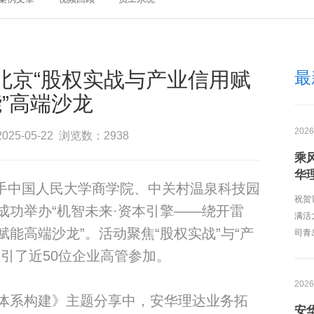
北京“股权实战与产业信用赋
最
”高端沙龙
2026
025-05-22 浏览数：2938
乘
华
达携手中国人民大学商学院、中关村温泉科技园
祝贺
成功举办“机智未来·资本引擎——绕开雷
满活
能高端沙龙”。活动聚焦“股权实战”与“产
司青
引了近50位企业高管参加。
2026
体系构建》主题分享中，安华理达业务拓
安