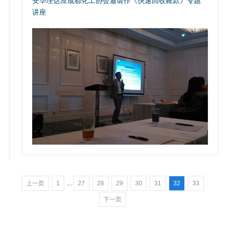
安华理达应成都化工协会邀请作《快速回收账款》专题
讲座
...
上一页
1
27
28
29
30
31
32
33
下一页